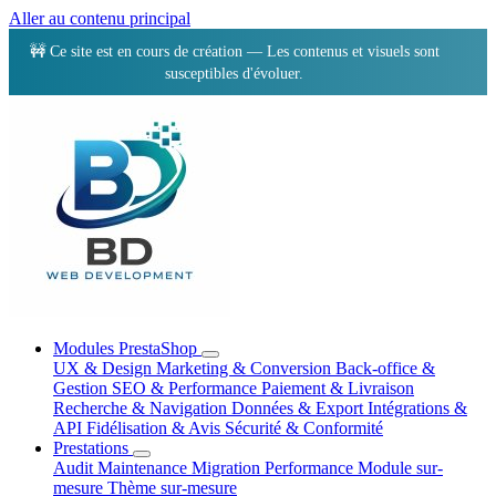
Aller au contenu principal
🚧 Ce site est en cours de création — Les contenus et visuels sont
susceptibles d'évoluer.
Modules PrestaShop
UX & Design
Marketing & Conversion
Back-office &
Gestion
SEO & Performance
Paiement & Livraison
Recherche & Navigation
Données & Export
Intégrations &
API
Fidélisation & Avis
Sécurité & Conformité
Prestations
Audit
Maintenance
Migration
Performance
Module sur-
mesure
Thème sur-mesure