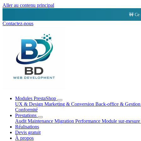
Aller au contenu principal
🚧 Ce 
Contactez-nous
Modules PrestaShop
UX & Design
Marketing & Conversion
Back-office & Gestio
Conformité
Prestations
Audit
Maintenance
Migration
Performance
Module sur-mesur
Réalisations
Devis gratuit
À propos