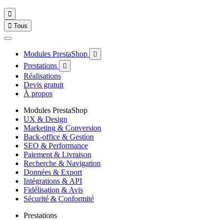


Tous
Modules PrestaShop

Prestations

Réalisations
Devis gratuit
À propos
Modules PrestaShop
UX & Design
Marketing & Conversion
Back-office & Gestion
SEO & Performance
Paiement & Livraison
Recherche & Navigation
Données & Export
Intégrations & API
Fidélisation & Avis
Sécurité & Conformité
Prestations