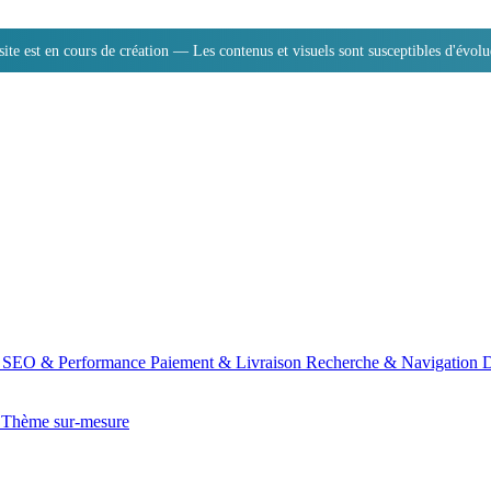
site est en cours de création — Les contenus et visuels sont susceptibles d'évolu
n
SEO & Performance
Paiement & Livraison
Recherche & Navigation
D
e
Thème sur-mesure