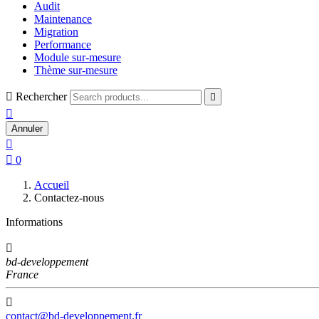
Audit
Maintenance
Migration
Performance
Module sur-mesure
Thème sur-mesure

Rechercher


Annuler


0
Accueil
Contactez-nous
Informations

bd-developpement
France

contact@bd-developpement.fr