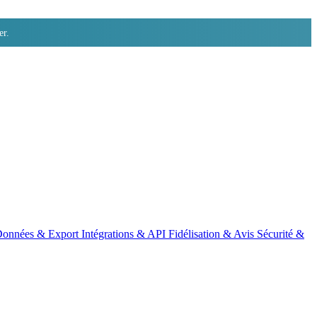
er.
onnées & Export
Intégrations & API
Fidélisation & Avis
Sécurité &