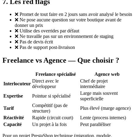
7. Les red flags
❌ Promet de tout faire en 2 jours sans avoir analysé le besoin
❌ Ne pose aucune question sur votre boutique avant de
donner un prix
❌ Utilise des overrides par défaut
❌ Ne travaille pas sur un environnement de staging
❌ Pas de devis écrit
❌ Pas de support post-livraison
Freelance vs Agence — Que choisir ?
Freelance spécialisé
Agence web
Direct avec le
Chef de projet
Interlocuteur
développeur
intermédiaire
Large mais souvent
Expertise
Pointue si spécialisé
superficielle
Compétitif (pas de
Tarif
Plus élevé (marge agence)
structure)
Réactivité
Rapide (circuit court)
Lente (process internes)
Capacité
Un projet à la fois
Peut paralléliser
Pour un projet PrestaShop technique (migration, module,