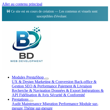
Aller au contenu principal
🚧 Ce site est en cours de création — Les contenus et visuels sont
susceptibles d'évoluer.
Modules PrestaShop
UX & Design
Marketing & Conversion
Back-office &
Gestion
SEO & Performance
Paiement & Livraison
Recherche & Navigation
Données & Export
Intégrations &
API
Fidélisation & Avis
Sécurité & Conformité
Prestations
Audit
Maintenance
Migration
Performance
Module sur-
mesure
Thème sur-mesure