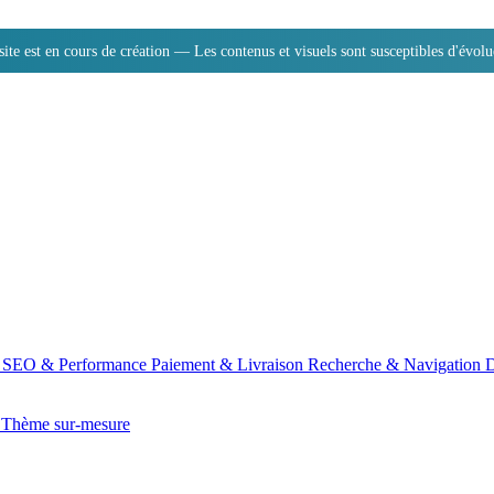
site est en cours de création — Les contenus et visuels sont susceptibles d'évolu
n
SEO & Performance
Paiement & Livraison
Recherche & Navigation
D
e
Thème sur-mesure