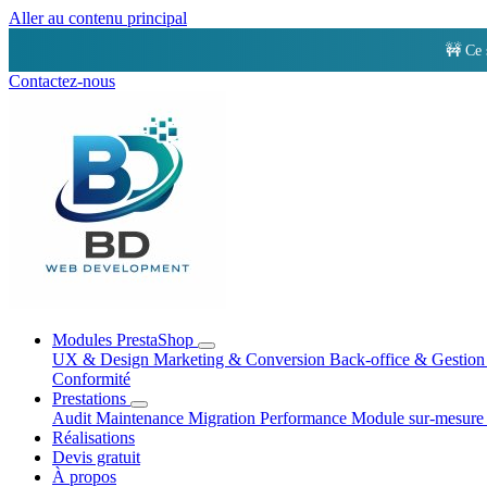
Aller au contenu principal
🚧 Ce 
Contactez-nous
Modules PrestaShop
UX & Design
Marketing & Conversion
Back-office & Gestio
Conformité
Prestations
Audit
Maintenance
Migration
Performance
Module sur-mesur
Réalisations
Devis gratuit
À propos