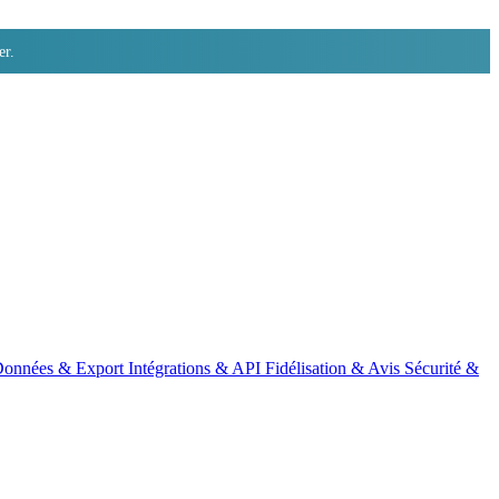
er.
onnées & Export
Intégrations & API
Fidélisation & Avis
Sécurité &