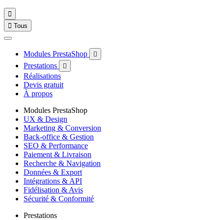


Tous
Modules PrestaShop

Prestations

Réalisations
Devis gratuit
À propos
Modules PrestaShop
UX & Design
Marketing & Conversion
Back-office & Gestion
SEO & Performance
Paiement & Livraison
Recherche & Navigation
Données & Export
Intégrations & API
Fidélisation & Avis
Sécurité & Conformité
Prestations