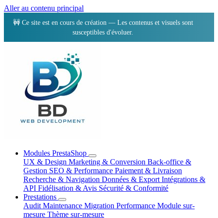
Aller au contenu principal
🚧 Ce site est en cours de création — Les contenus et visuels sont
susceptibles d'évoluer.
Modules PrestaShop
UX & Design
Marketing & Conversion
Back-office &
Gestion
SEO & Performance
Paiement & Livraison
Recherche & Navigation
Données & Export
Intégrations &
API
Fidélisation & Avis
Sécurité & Conformité
Prestations
Audit
Maintenance
Migration
Performance
Module sur-
mesure
Thème sur-mesure