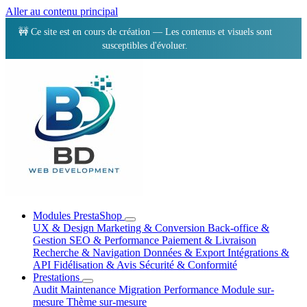
Aller au contenu principal
🚧 Ce site est en cours de création — Les contenus et visuels sont
susceptibles d'évoluer.
Modules PrestaShop
UX & Design
Marketing & Conversion
Back-office &
Gestion
SEO & Performance
Paiement & Livraison
Recherche & Navigation
Données & Export
Intégrations &
API
Fidélisation & Avis
Sécurité & Conformité
Prestations
Audit
Maintenance
Migration
Performance
Module sur-
mesure
Thème sur-mesure