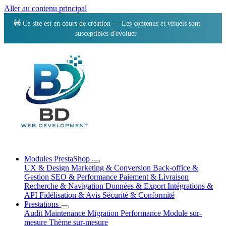
Aller au contenu principal
🚧 Ce site est en cours de création — Les contenus et visuels sont
susceptibles d'évoluer.
Modules PrestaShop
UX & Design
Marketing & Conversion
Back-office &
Gestion
SEO & Performance
Paiement & Livraison
Recherche & Navigation
Données & Export
Intégrations &
API
Fidélisation & Avis
Sécurité & Conformité
Prestations
Audit
Maintenance
Migration
Performance
Module sur-
mesure
Thème sur-mesure