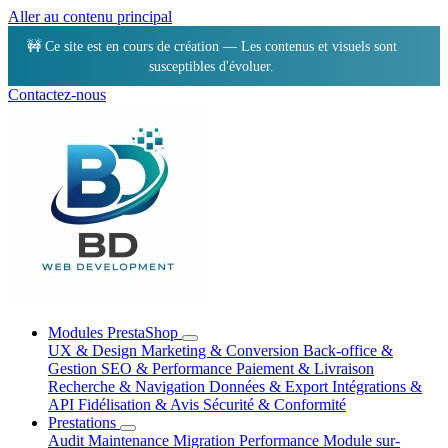
Aller au contenu principal
🚧 Ce site est en cours de création — Les contenus et visuels sont
susceptibles d'évoluer.
Contactez-nous
Modules PrestaShop
UX & Design
Marketing & Conversion
Back-office &
Gestion
SEO & Performance
Paiement & Livraison
Recherche & Navigation
Données & Export
Intégrations &
API
Fidélisation & Avis
Sécurité & Conformité
Prestations
Audit
Maintenance
Migration
Performance
Module sur-